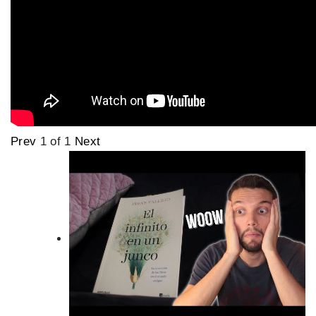
Prev
1
of
1
Next