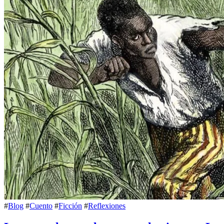
#
Blog
#
Cuento
#
Ficción
#
Reflexiones