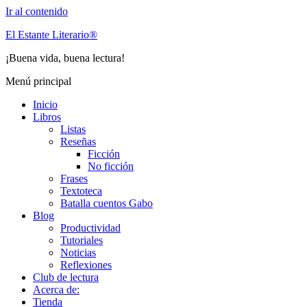
Ir al contenido
El Estante Literario®
¡Buena vida, buena lectura!
Menú principal
Inicio
Libros
Listas
Reseñas
Ficción
No ficción
Frases
Textoteca
Batalla cuentos Gabo
Blog
Productividad
Tutoriales
Noticias
Reflexiones
Club de lectura
Acerca de:
Tienda