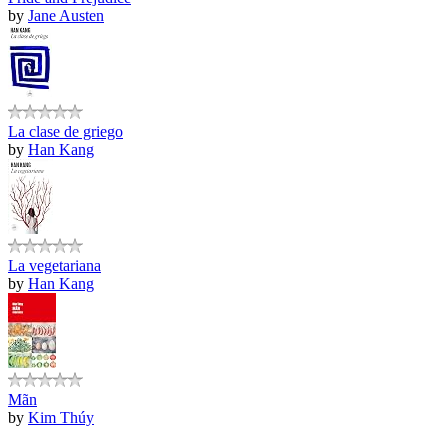
by
Jane Austen
La clase de griego
by
Han Kang
La vegetariana
by
Han Kang
Mãn
by
Kim Thúy