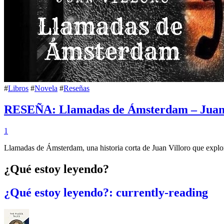
#
Libros
#
Novela
#
Reseñas
RESEÑA: Llamadas de Ámsterdam – Juan 
1
Llamadas de Ámsterdam, una historia corta de Juan Villoro que explora
¿Qué estoy leyendo?
¿Qué estoy leyendo?: currently-reading