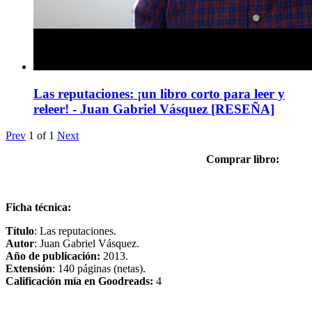
Las reputaciones: ¡un libro corto para leer y
releer! - Juan Gabriel Vásquez [RESEÑA]
Prev
1
of
1
Next
Comprar libro:
Ficha técnica:
Título
: Las reputaciones.
Autor
: Juan Gabriel Vásquez.
Año de publicación:
2013.
Extensión
: 140 páginas (netas).
Calificación mía en Goodreads:
4