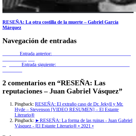
RESEÑA: La otra costilla de la muerte – Gabriel García
Márquez
Navegación de entradas
Anterior
Entrada anterior:
RESEÑA: La forma de las ruinas – Juan
Gabriel Vásquez
Siguiente
Entrada siguiente:
RESEÑA: La Oculta de Héctor Abad
Faciolince
2 comentarios en “
RESEÑA: Las
reputaciones – Juan Gabriel Vásquez
”
Pingback:
RESEÑA: El extraño caso de Dr. Jekyll y Mr.
Hyde – Stevenson [VIDEO RESUMEN] – El Estante
Literario®
Pingback:
►RESEÑA: La forma de las ruinas - Juan Gabriel
Vásquez - |El Estante Literario® • 2021 •