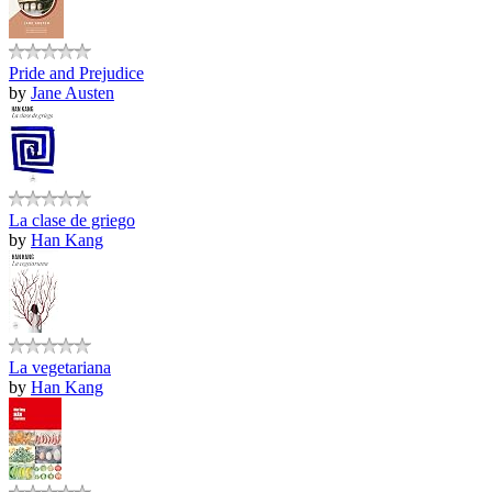
Pride and Prejudice
by
Jane Austen
La clase de griego
by
Han Kang
La vegetariana
by
Han Kang