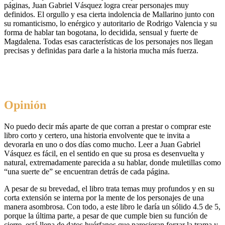
páginas, Juan Gabriel Vásquez logra crear personajes muy
definidos. El orgullo y esa cierta indolencia de Mallarino junto con
su romanticismo, lo enérgico y autoritario de Rodrigo Valencia y su
forma de hablar tan bogotana, lo decidida, sensual y fuerte de
Magdalena. Todas esas características de los personajes nos llegan
precisas y definidas para darle a la historia mucha más fuerza.
Opinión
No puedo decir más aparte de que corran a prestar o comprar este
libro corto y certero, una historia envolvente que te invita a
devorarla en uno o dos días como mucho. Leer a Juan Gabriel
Vásquez es fácil, en el sentido en que su prosa es desenvuelta y
natural, extremadamente parecida a su hablar, donde muletillas como
“una suerte de” se encuentran detrás de cada página.
A pesar de su brevedad, el libro trata temas muy profundos y en su
corta extensión se interna por la mente de los personajes de una
manera asombrosa. Con todo, a este libro le daría un sólido 4.5 de 5,
porque la última parte, a pesar de que cumple bien su función de
cierre, está llena de datos huérfanos que parecieran forzar la trama y