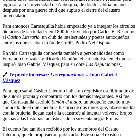
ingresar a la Universidad de Antioquia, de donde saldría un año
después por una guerra civil que supuso el cierre del claustro
universitario.
Para entonces Carrasquilla había empezado ya a integrar los círculos
literarios de la ciudad y en 1890 fue invitado por Carlos E. Restrepo
al
Casino Literario
, un club de intelectuales y poetas antioqueños
entre los que estaban León de Greiff, Pedro Nel Ospina.
En vida Carrasquilla conocería también a personalidades como
Fernando Gonzáles y Ricardo Rendón, el caricaturista en el que se
inspiró Juan Gabriel Vásquez para su obra
Las Reputaciones
.
🔗
Te puede interesar
: Las reputaciones
– Juan Gabriel
Vásquez
Para ingresar al Casino Literario había un requisito: escribir un texto
de autoría propia y compartirlo con los demás integrantes. Así fue
que Carrasquilla escribió
Simón el mago
, un pequeño cuento muy
conocido de él que cuenta la historia de dos niños que, obsesionados
con la brujería, llegan casi a la catástrofe al intentar volverse brujos
gracias a las historias fantásticas de la sirvienta negra Frutos.
El cuento fue tan bien recibido por los miembros del Casino
Literario, que le propusieron publicarlo. Este sería el existoso