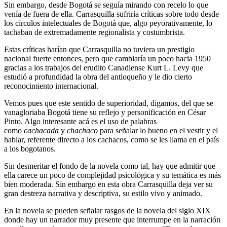
Sin embargo, desde Bogotá se seguía mirando con recelo lo que
venía de fuera de ella. Carrasquilla sufriría críticas sobre todo desde
los círculos intelectuales de Bogotá que, algo peyorativamente, lo
tachaban de extremadamente regionalista y costumbrista.
Estas críticas harían que Carrasquilla no tuviera un prestigio
nacional fuerte entonces, pero que cambiaría un poco hacia 1950
gracias a los trabajos del erudito Canadiense Kurt L. Levy que
estudió a profundidad la obra del antioqueño y le dio cierto
reconocimiento internacional.
Vemos pues que este sentido de superioridad, digamos, del que se
vanagloriaba Bogotá tiene su reflejo y personificación en César
Pinto. Algo interesante acá es el uso de palabras
como
cachacada
y
chachaco
para señalar lo bueno en el vestir y el
hablar, referente directo a los cachacos, como se les llama en el país
a los bogotanos.
Sin desmeritar el fondo de la novela como tal, hay que admitir que
ella carece un poco de complejidad psicológica y su temática es más
bien moderada. Sin embargo en esta obra Carrasquilla deja ver su
gran destreza narrativa y descriptiva, su estilo vivo y animado.
En la novela se pueden señalar rasgos de la novela del siglo XIX
donde hay un narrador muy presente que interrumpe en la narración