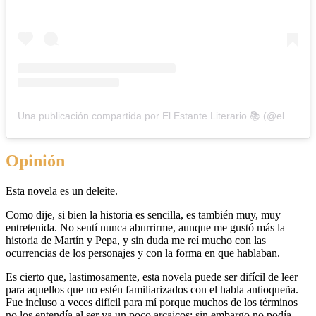
Una publicación compartida por El Estante Literario 📚 (@elestanteliterario)
Opinión
Esta novela es un deleite.
Como dije, si bien la historia es sencilla, es también muy, muy
entretenida. No sentí nunca aburrirme, aunque me gustó más la
historia de Martín y Pepa, y sin duda me reí mucho con las
ocurrencias de los personajes y con la forma en que hablaban.
Es cierto que, lastimosamente, esta novela puede ser difícil de leer
para aquellos que no estén familiarizados con el habla antioqueña.
Fue incluso a veces difícil para mí porque muchos de los términos
no los entendía al ser ya un poco arcaicos; sin embargo no podía