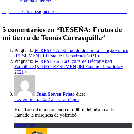
Anterior
Entrada anterior:
RESEÑA: La metamorfosis de Franz
Kafka
Siguiente
Entrada siguiente:
RESEÑA: Cómo leer literatura – Terry
Eagleton
5 comentarios en “
RESEÑA: Frutos de
mi tierra de Tomás Carrasquilla
”
Pingback:
► RESEÑA: El mundo de afuera – Jorge Franco
[RESUMEN] |El Estante Literario® • 2021 •
Pingback:
► RESEÑA: La Oculta de Héctor Abad
Faciolince [VIDEO RESUMEN] |El Estante Literario® •
2021 •
Juan Steven Prieto
dice:
noviembre 6, 2022 a las 12:54 pm
Hola Luismi te recomiendo otro libro del mismo autor
llamado la marquesa de yolombó
Responder