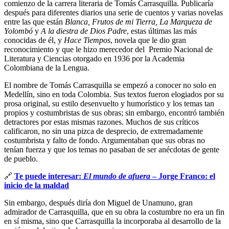
comienzo de la carrera literaria de Tomás Carrasquilla. Publicaría
después para diferentes diarios una serie de cuentos y varias novelas
entre las que están
Blanca, Frutos de mi Tierra, La Marqueza de
Yolombó
y
A la diestra de Dios Padre
, estas últimas las más
conocidas de él, y
Hace Tiempos
, novela que le dio gran
reconocimiento y que le hizo merecedor del Premio Nacional de
Literatura y Ciencias otorgado en 1936 por la Academia
Colombiana de la Lengua.
El nombre de Tomás Carrasquilla se empezó a conocer no solo en
Medellín, sino en toda Colombia. Sus textos fueron elogiados por su
prosa original, su estilo desenvuelto y humorístico y los temas tan
propios y costumbristas de sus obras; sin embargo, encontró también
detractores por estas mismas razones. Muchos de sus críticos
calificaron, no sin una pizca de desprecio, de extremadamente
costumbrista y falto de fondo. Argumentaban que sus obras no
tenían fuerza y que los temas no pasaban de ser anécdotas de gente
de pueblo.
🔗
Te puede interesar:
El mundo de afuera
– Jorge Franco: el
inicio de la maldad
Sin embargo, después diría don Miguel de Unamuno, gran
admirador de Carrasquilla, que en su obra la costumbre no era un fin
en sí misma, sino que Carrasquilla la incorporaba al desarrollo de la