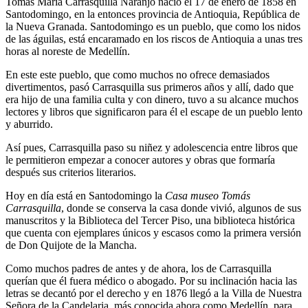
Tomás María Carrasquilla Naranjo nació el 17 de enero de 1858 en
Santodomingo, en la entonces provincia de Antioquia, República de
la Nueva Granada. Santodomingo es un pueblo, que como los nidos
de las águilas, está encaramado en los riscos de Antioquia a unas tres
horas al noreste de Medellín.
En este este pueblo, que como muchos no ofrece demasiados
divertimentos, pasó Carrasquilla sus primeros años y allí, dado que
era hijo de una familia culta y con dinero, tuvo a su alcance muchos
lectores y libros que significaron para él el escape de un pueblo lento
y aburrido.
Así pues, Carrasquilla paso su niñez y adolescencia entre libros que
le permitieron empezar a conocer autores y obras que formaría
después sus criterios literarios.
Hoy en día está en Santodomingo la
Casa museo Tomás
Carrasquilla
, donde se conserva la casa donde vivió, algunos de sus
manuscritos y la Biblioteca del Tercer Piso, una biblioteca histórica
que cuenta con ejemplares únicos y escasos como la primera versión
de Don Quijote de la Mancha.
Como muchos padres de antes y de ahora, los de Carrasquilla
querían que él fuera médico o abogado. Por su inclinación hacia las
letras se decantó por el derecho y en 1876 llegó a la Villa de Nuestra
Señora de la Candelaria, más conocida ahora como Medellín, para