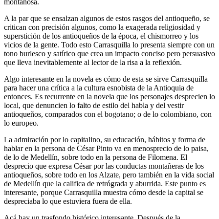
montañosa.
A la par que se ensalzan algunos de estos rasgos del antioqueño, se
critican con precisión algunos, como la exagerada religiosidad y
superstición de los antioqueños de la época, el chismorreo y los
vicios de la gente. Todo esto Carrasquilla lo presenta siempre con un
tono burlesco y satírico que crea un impacto conciso pero persuasivo
que lleva inevitablemente al lector de la risa a la reflexión.
Algo interesante en la novela es cómo de esta se sirve Carrasquilla
para hacer una crítica a la cultura esnobista de la Antioquia de
entonces. Es recurrente en la novela que los personajes desprecien lo
local, que denuncien lo falto de estilo del habla y del vestir
antioqueños, comparados con el bogotano; o de lo colombiano, con
lo europeo.
La admiración por lo capitalino, su educación, hábitos y forma de
hablar en la persona de César Pinto va en menosprecio de lo paisa,
de lo de Medellín, sobre todo en la persona de Filomena. El
desprecio que expresa César por las conductas montañeras de los
antioqueños, sobre todo en los Alzate, pero también en la vida social
de Medellín que la califica de retrógrada y aburrida. Este punto es
interesante, porque Carrasquilla muestra cómo desde la capital se
despreciaba lo que estuviera fuera de ella.
Acá hay un trasfondo histórico interesante. Después de la