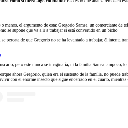
obra como si fuera algo cotidiano?
Eso es lo que analizaremos en esta
 o menos, el argumento de esta: Gregorio Samsa, un comerciante de tel
o se supone que va a ir a trabajar si está convertido en un bicho.
se percata de que Gregorio no se ha levantado a trabajar, él intenta tra
a
uscarlo, pero este nunca se imaginaría, ni la familia Samsa tampoco, l
orque ahora Gregorio, quien era el sustento de la familia, no puede tra
nvivir con el enorme insecto que sigue encerrado en el cuarto, mientras