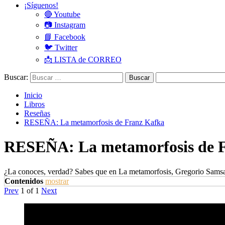
¡Síguenos!
🔴 Youtube
📷 Instagram
📘 Facebook
🐦 Twitter
📩 LISTA de CORREO
Buscar:
Inicio
Libros
Reseñas
RESEÑA: La metamorfosis de Franz Kafka
RESEÑA: La metamorfosis de 
¿La conoces, verdad? Sabes que en La metamorfosis, Gregorio Samsa s
Contenidos
mostrar
Prev
1
of
1
Next