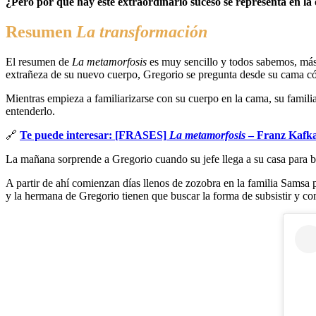
¿Pero por qué hay este extraordinario suceso se representa en la 
Resumen
La transformación
El resumen de
La metamorfosis
es muy sencillo y todos sabemos, más
extrañeza de su nuevo cuerpo, Gregorio se pregunta desde su cama cóm
Mientras empieza a familiarizarse con su cuerpo en la cama, su familia 
entenderlo.
🔗
Te puede interesar: [FRASES]
La metamorfosis
– Franz Kafk
La mañana sorprende a Gregorio cuando su jefe llega a su casa para b
A partir de ahí comienzan días llenos de zozobra en la familia Samsa p
y la hermana de Gregorio tienen que buscar la forma de subsistir y co