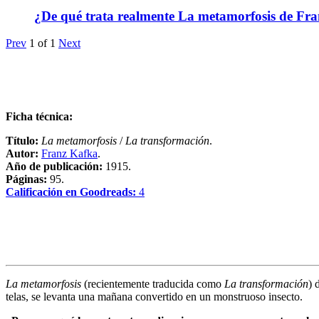
¿De qué trata realmente La metamorfosis de Fr
Prev
1
of
1
Next
Ficha técnica:
Título:
La metamorfosis
/
La transformación
.
Autor:
Franz Kafka
.
Año de publicación:
1915
.
Páginas:
95.
Calificación en Goodreads:
4
La metamorfosis
(recientemente traducida como
La transformación
) 
telas, se levanta una mañana convertido en un monstruoso insecto.