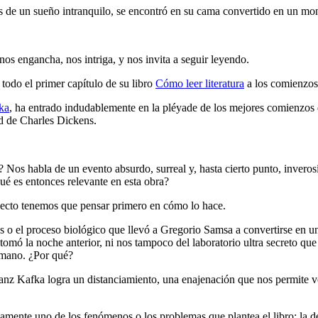
e un sueño intranquilo, se encontró en su cama convertido en un mon
os engancha, nos intriga, y nos invita a seguir leyendo.
ar todo el primer capítulo de su libro
Cómo leer literatura
a los comienzo
ka
, ha entrado indudablemente en la pléyade de los mejores comienzos de
ad de Charles Dickens.
? Nos habla de un evento absurdo, surreal y, hasta cierto punto, inverosím
Qué es entonces relevante en esta obra?
nsecto tenemos que pensar primero en cómo lo hace.
s o el proceso biológico que llevó a Gregorio Samsa a convertirse en 
omó la noche anterior, ni nos tampoco del laboratorio ultra secreto qu
humano. ¿Por qué?
anz Kafka logra un distanciamiento, una enajenación que nos permite ve
ivamente uno de los fenómenos o los problemas que plantea el libro: la