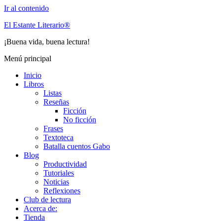
Ir al contenido
El Estante Literario®
¡Buena vida, buena lectura!
Menú principal
Inicio
Libros
Listas
Reseñas
Ficción
No ficción
Frases
Textoteca
Batalla cuentos Gabo
Blog
Productividad
Tutoriales
Noticias
Reflexiones
Club de lectura
Acerca de:
Tienda