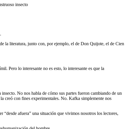
struoso insecto
s.
 la literatura, junto con, por ejemplo, el de Don Quijote, el de Cien
il. Pero lo interesante no es esto, lo interesante es que la
un insecto. No nos habla de cómo sus partes fueron cambiando de un
e la creó con fines experimentales. No. Kafka simplemente nos
r “desde afuera” una situación que vivimos nosotros los lectores,
 deshumanización del hombre.