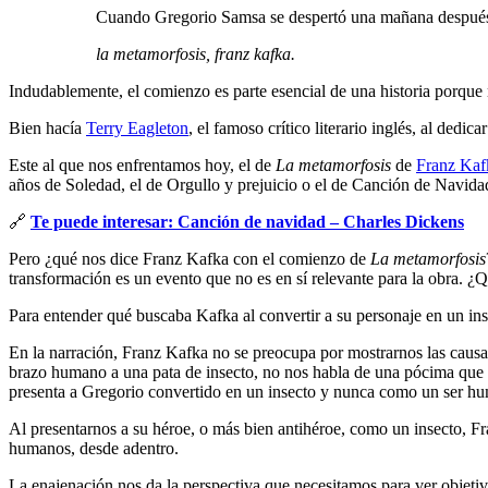
Cuando Gregorio Samsa se despertó una mañana después d
la metamorfosis, franz kafka.
Indudablemente, el comienzo es parte esencial de una historia porque n
Bien hacía
Terry Eagleton
, el famoso crítico literario inglés, al dedic
Este al que nos enfrentamos hoy, el de
La metamorfosis
de
Franz Kaf
años de Soledad, el de Orgullo y prejuicio o el de Canción de Navid
🔗
Te puede interesar: Canción de navidad – Charles Dickens
Pero ¿qué nos dice Franz Kafka con el comienzo de
La metamorfosis
transformación es un evento que no es en sí relevante para la obra. ¿
Para entender qué buscaba Kafka al convertir a su personaje en un i
En la narración, Franz Kafka no se preocupa por mostrarnos las causa
brazo humano a una pata de insecto, no nos habla de una pócima que t
presenta a Gregorio convertido en un insecto y nunca como un ser 
Al presentarnos a su héroe, o más bien antihéroe, como un insecto, Fr
humanos, desde adentro.
La enajenación nos da la perspectiva que necesitamos para ver objet