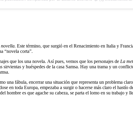
a
novella.
Este término, que surgió en el Renacimiento en Italia y Francia
na “novela corta”.
ajes que los una novela. Así pues, vemos que los personajes de
La met
 sirvientas y huéspedes de la casa Samsa. Hay una trama y un conflicto 
Samsa.
mo una fábula, encerrar una situación que representa un problema claro 
ndose en toda Europa, empezaba a surgir o hacerse más claro el hastío d
del hombre es que agache su cabeza, se parta el lomo en su trabajo y ll