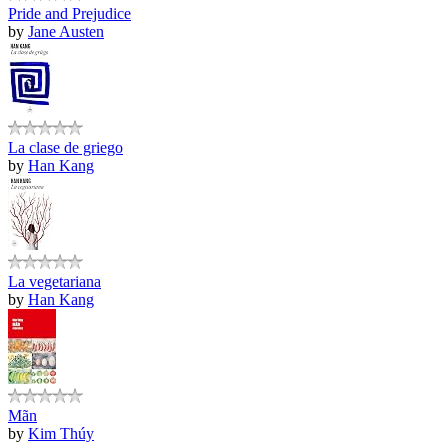
Pride and Prejudice
by
Jane Austen
La clase de griego
by
Han Kang
La vegetariana
by
Han Kang
Mãn
by
Kim Thúy