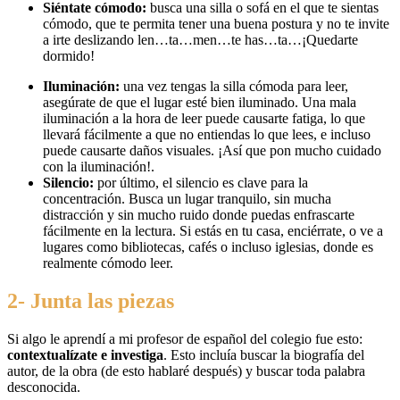
Siéntate cómodo:
busca una silla o sofá en el que te sientas
cómodo, que te permita tener una buena postura y no te invite
a irte deslizando len…ta…men…te has…ta…¡Quedarte
dormido!
Iluminación:
una vez tengas la silla cómoda para leer,
asegúrate de que el lugar esté bien iluminado. Una mala
iluminación a la hora de leer puede causarte fatiga, lo que
llevará fácilmente a que no entiendas lo que lees, e incluso
puede causarte daños visuales. ¡Así que pon mucho cuidado
con la iluminación!.
Silencio:
por último, el silencio es clave para la
concentración. Busca un lugar tranquilo, sin mucha
distracción y sin mucho ruido donde puedas enfrascarte
fácilmente en la lectura. Si estás en tu casa, enciérrate, o ve a
lugares como bibliotecas, cafés o incluso iglesias, donde es
realmente cómodo leer.
2- Junta las piezas
Si algo le aprendí a mi profesor de español del colegio fue esto:
contextualízate e investiga
. Esto incluía buscar la biografía del
autor, de la obra (de esto hablaré después) y buscar toda palabra
desconocida.