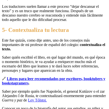
Los traductores suelen llamar a este proceso “dejar descansar el
texto” y es un truco que realmente funciona. Después de un
descanso nuestro cerebro se reacomoda y entiende más fácilmente
todo aquello que le dio dificultad procesar.
5- Contextualiza tu lectura
Este fue quizás, como dije antes, uno de los consejos más
importantes de mi profesor de español del colegio:
contextualiza el
texto.
Saber quién escribió el libro, en qué lugar del mundo, en qué época
o momento histórico, te va ayudar a enriquecer mucho más el
escenario del libro que leamos y te dará luces sobre referencias,
personajes y lugares que aparezcan en la obra.
🔗
Libros para leer recomendados por escritores, booktubers y
bookstagramers
.
Saber por ejemplo quién fue Napoleón, el general Kutúzov o el zar
Alejandro I de Rusia, te contextualizará enormemente para entender
Guerra y paz
de
Lev Tólstoi.
Conocer un poco de la biografía del autor, sus estudios, su niñez y