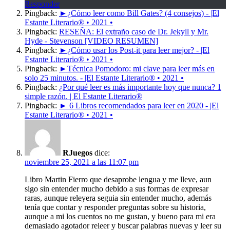
Responder
Pingback:
►¿Cómo leer como Bill Gates? (4 consejos) - |El
Estante Literario® • 2021 •
Pingback:
RESEÑA: El extraño caso de Dr. Jekyll y Mr.
Hyde - Stevenson [VIDEO RESUMEN]
Pingback:
►¿Cómo usar los Post-it para leer mejor? - |El
Estante Literario® • 2021 •
Pingback:
►Técnica Pomodoro: mi clave para leer más en
solo 25 minutos. - |El Estante Literario® • 2021 •
Pingback:
¿Por qué leer es más importante hoy que nunca? 1
simple razón. | El Estante Literario®
Pingback:
► 6 Libros recomendados para leer en 2020 - |El
Estante Literario® • 2021 •
RJuegos
dice:
noviembre 25, 2021 a las 11:07 pm
Libro Martin Fierro que desaprobe lengua y me lleve, aun
sigo sin entender mucho debido a sus formas de expresar
raras, aunque releyera seguia sin entender mucho, además
tenía que contar y responder preguntas sobre su historia,
aunque a mi los cuentos no me gustan, y bueno para mi era
demasiado agotador releer y buscar palabras nuevas y leer su