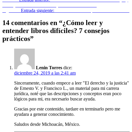
Mr. Hyde – R. L. Stevenson [VIDEO RESUMEN]
Siguiente
Entrada siguiente:
FRASES: Carta al padre – Franz Kafka
14 comentarios en “
¿Cómo leer y
entender libros difíciles? 7 consejos
prácticos
”
Lenin Torres
dice:
diciembre 24, 2019 a las 2:41 am
Sinceramente, cuando empece a leer "El derecho y la justicia"
de Ernesto V. y Francisco L., un material para mi carrera
jurídica, noté que las descripciones y conceptos eran poco
lógicos para mi, era necesario buscar ayuda.
Gracias por este contenido, tardare en terminarlo pero me
ayudara a generar conocimiento.
Saludos desde Michoacán, México.