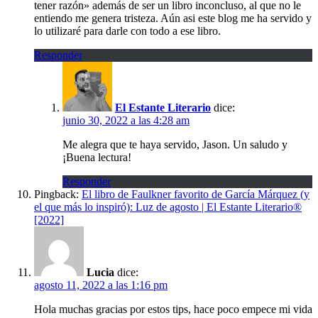
tener razón» además de ser un libro inconcluso, al que no le
entiendo me genera tristeza. Aún asi este blog me ha servido y
lo utilizaré para darle con todo a ese libro.
Responder
El Estante Literario
dice:
junio 30, 2022 a las 4:28 am
Me alegra que te haya servido, Jason. Un saludo y
¡Buena lectura!
Responder
Pingback:
El libro de Faulkner favorito de García Márquez (y
el que más lo inspiró): Luz de agosto | El Estante Literario®
[2022]
Lucia
dice:
agosto 11, 2022 a las 1:16 pm
Hola muchas gracias por estos tips, hace poco empece mi vida