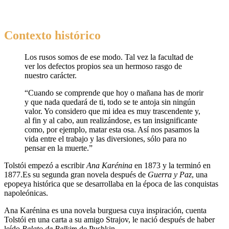
Contexto histórico
Los rusos somos de ese modo. Tal vez la facultad de
ver los defectos propios sea un hermoso rasgo de
nuestro carácter.
“Cuando se comprende que hoy o mañana has de morir
y que nada quedará de ti, todo se te antoja sin ningún
valor. Yo considero que mi idea es muy trascendente y,
al fin y al cabo, aun realizándose, es tan insignificante
como, por ejemplo, matar esta osa. Así nos pasamos la
vida entre el trabajo y las diversiones, sólo para no
pensar en la muerte.”
Tolstói empezó a escribir
Ana Karénina
en 1873 y la terminó en
1877.Es su segunda gran novela después de
Guerra y Paz
, una
epopeya histórica que se desarrollaba en la época de las conquistas
napoleónicas.
Ana Karénina es una novela burguesa cuya inspiración, cuenta
Tolstói en una carta a su amigo Strajov, le nació después de haber
leído
Relato de Belkim
de Pushkin.