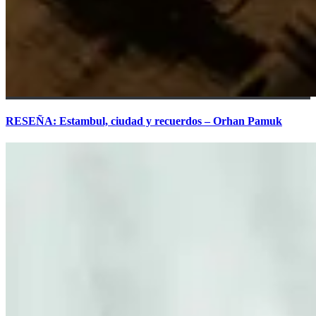
RESEÑA: Estambul, ciudad y recuerdos – Orhan Pamuk