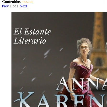
Contenidos
mostrar
Prev
1
of
1
Next