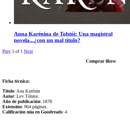
Anna Karénina de Tolstói: Una magistral
novela...¿con un mal título?
Prev
1
of
1
Next
Comprar libro:
Ficha técnica:
Título
: Ana Karénin
Autor
: Lev Tólstoi.
Año de publicación
: 1878
Extensión
: 964 páginas.
Calificación mía en Goodreads
: 4