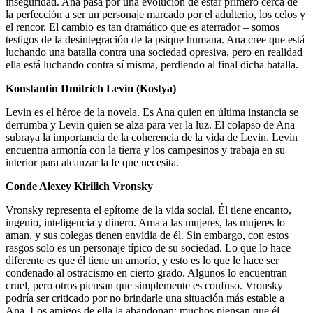
inseguridad. Ana pasa por una evolución de estar primero cerca de
la perfección a ser un personaje marcado por el adulterio, los celos y
el rencor. El cambio es tan dramático que es aterrador – somos
testigos de la desintegración de la psique humana. Ana cree que está
luchando una batalla contra una sociedad opresiva, pero en realidad
ella está luchando contra sí misma, perdiendo al final dicha batalla.
Konstantin Dmitrich Levin (Kostya)
Levin es el héroe de la novela. Es Ana quien en última instancia se
derrumba y Levin quien se alza para ver la luz. El colapso de Ana
subraya la importancia de la coherencia de la vida de Levin. Levin
encuentra armonía con la tierra y los campesinos y trabaja en su
interior para alcanzar la fe que necesita.
Conde Alexey Kirilich Vronsky
Vronsky representa el epítome de la vida social. Él tiene encanto,
ingenio, inteligencia y dinero. Ama a las mujeres, las mujeres lo
aman, y sus colegas tienen envidia de él. Sin embargo, con estos
rasgos solo es un personaje típico de su sociedad. Lo que lo hace
diferente es que él tiene un amorío, y esto es lo que le hace ser
condenado al ostracismo en cierto grado. Algunos lo encuentran
cruel, pero otros piensan que simplemente es confuso. Vronsky
podría ser criticado por no brindarle una situación más estable a
Ana. Los amigos de ella la abandonan; muchos piensan que él