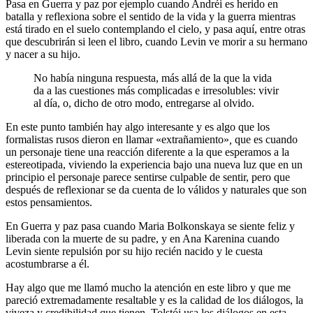
Pasa en Guerra y paz por ejemplo cuando Andréi es herido en
batalla y reflexiona sobre el sentido de la vida y la guerra mientras
está tirado en el suelo contemplando el cielo, y pasa aquí, entre otras
que descubrirán si leen el libro, cuando Levin ve morir a su hermano
y nacer a su hijo.
No había ninguna respuesta, más allá de la que la vida
da a las cuestiones más complicadas e irresolubles: vivir
al día, o, dicho de otro modo, entregarse al olvido.
En este punto también hay algo interesante y es algo que los
formalistas rusos dieron en llamar «extrañamiento»
,
que es cuando
un personaje tiene una reacción diferente a la que esperamos a la
estereotipada, viviendo la experiencia bajo una nueva luz que en un
principio el personaje parece sentirse culpable de sentir, pero que
después de reflexionar se da cuenta de lo válidos y naturales que son
estos pensamientos.
En Guerra y paz pasa cuando Maria Bolkonskaya se siente feliz y
liberada con la muerte de su padre, y en Ana Karenina cuando
Levin siente repulsión por su hijo recién nacido y le cuesta
acostumbrarse a él.
Hay algo que me llamó mucho la atención en este libro y que me
pareció extremadamente resaltable y es la calidad de los diálogos, la
viveza y credibilidad que tienen. Tolstói usa los diálogos en esta